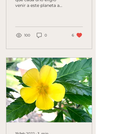
venir a este planeta a
sanar. Y este viaje de
sanación tiene mucho
que ver con darnos
permiso de...
100
0
6
19 feb 2022
∙
3
min