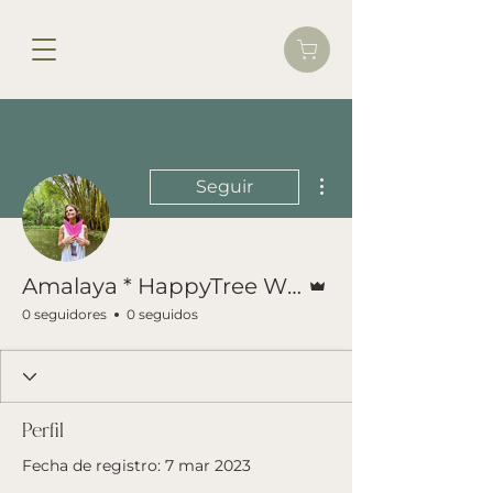
Más acciones
Seguir
Administrador
Amalaya * HappyTree Wisdom
0 seguidores
0 seguidos
Perfil
Fecha de registro: 7 mar 2023