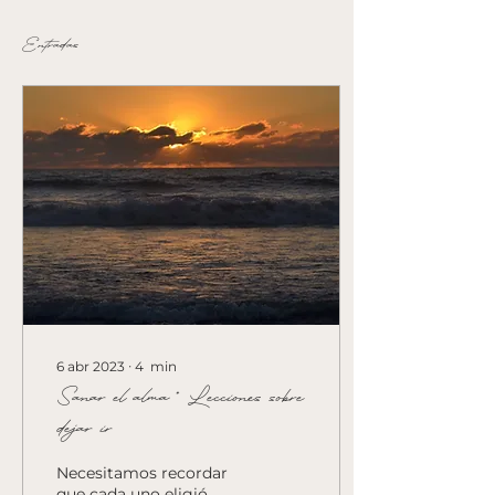
Entradas
6 abr 2023
∙
4
min
Sanar el alma * Lecciones sobre
dejar ir
Necesitamos recordar
que cada uno eligió