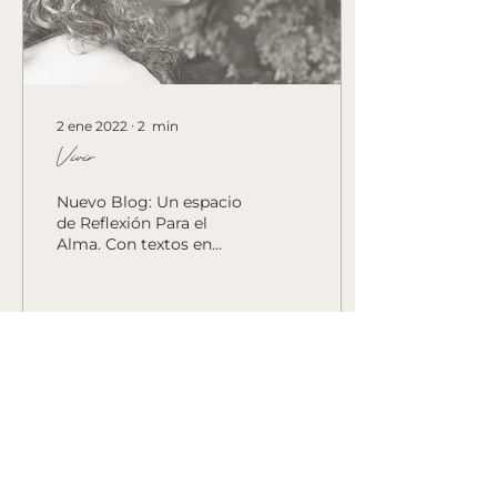
2 ene 2022
∙
2
min
Vivir
Nuevo Blog: Un espacio
de Reflexión Para el
Alma. Con textos en
inglés y español para
inspirar tú camino de
Crecimiento Espiritual ..
131
0
6