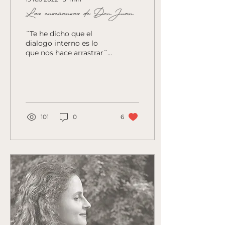
Las enseñanzas de Don Juan
¨Te he dicho que el
dialogo interno es lo
que nos hace arrastrar¨ -
dijo Don Juan-.
101
0
6