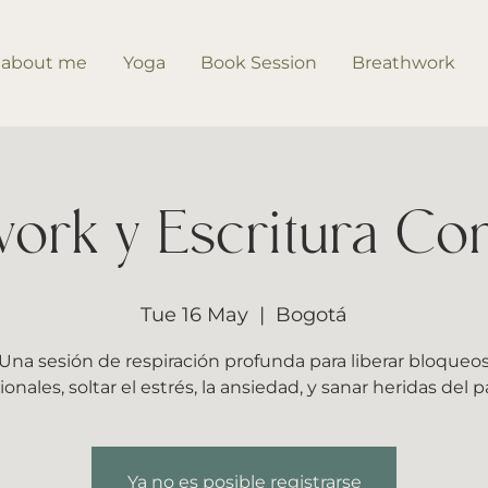
about me
Yoga
Book Session
Breathwork
ork y Escritura Co
Tue 16 May
  |  
Bogotá
Una sesión de respiración profunda para liberar bloqueo
nales, soltar el estrés, la ansiedad, y sanar heridas del 
Ya no es posible registrarse