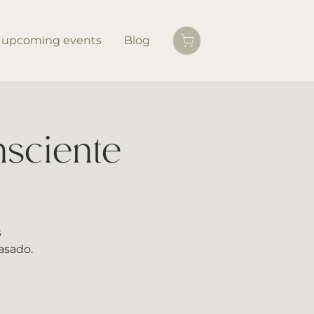
upcoming events
Blog
nsciente
s
pasado.