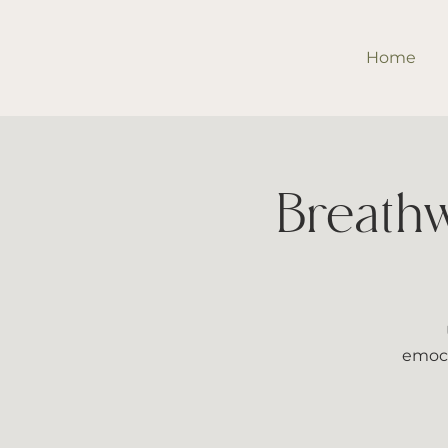
Home
Breathw
emocio