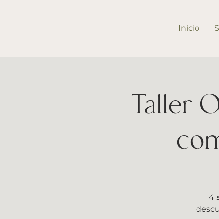
Inicio
S
Taller 
com
4 
descu