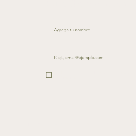
Suscríbete a nuestro
Nombre
Email
He leído y acepto la Política de Privacid
Privacidad.
uto
| Contacto | happytreeprogram@gmail.com