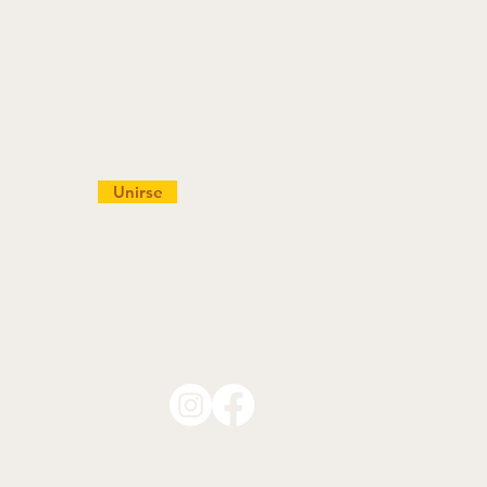
 Newsletter
Unirse
ad.
Ver Política de
All rights reserved Happy Tree Program.