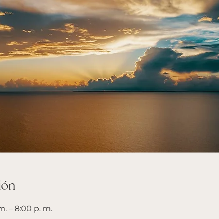
ión
m. – 8:00 p. m.