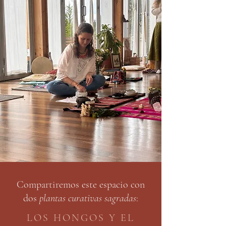
Compartiremos este espacio con
dos
plantas curativas sagradas
:
LOS HONGOS Y EL