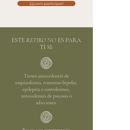
¡Quiero participar!
ESTE
RETIRO
NO
ES PARA
TI SI:
Tienes antecedentes de
esquizofrenia, trastorno bipolar,
epilepsia o convulsiones,
antecedentes de psicosis o
adicciones.
Buscas una aproximación