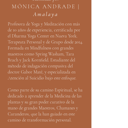
MÓNICA ANDRADE |
Amalaya
Profesora de Yoga y Meditación con más
de 10 años de experiencia, certificada por
el Dharma Yoga Center en Nueva York.
Terapeuta Personal y de Grupo desde 2014.
Formada en Mindfulness con grandes
maestros como Spring Washam, Tara
Brach y Jack Kornfield. Estudiante del
método de indagación compasiva del
doctor Gabor Maté, y especializada en
Atención al Suicidio bajo este enfoque.
Como parte de su camino Espiritual, se ha
dedicado a aprender de la Medicina de las
plantas y su gran poder curativo de la
mano de grandes Maestros, Chamanes y
Curanderos, que la han guiado en este
camino de transformación personal.