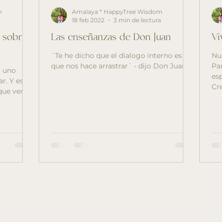
m
Amalaya * HappyTree Wisdom
18 feb 2022
3 min de lectura
s sobre
Las enseñanzas de Don Juan
Vi
¨Te he dicho que el dialogo interno es lo
Nuevo Bl
que nos hace arrastrar¨ - dijo Don Juan-.
Para el
a uno
es
ar. Y este
Cre
que ver