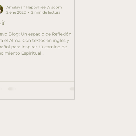
Amalaya * HappyTree Wisdom
2 ene 2022
2 min de lectura
vir
og: Un espacio de Reflexión
 Alma. Con textos en inglés y
pañol para inspirar tú camino de
cimiento Espiritual ..