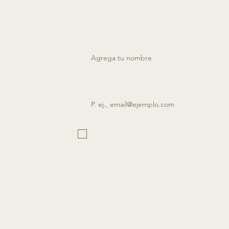
Suscríbete a nuestro
Nombre
Email
He leído y acepto la Política de Privacid
Privacidad.
uto
| Contacto | happytreeprogram@gmail.com