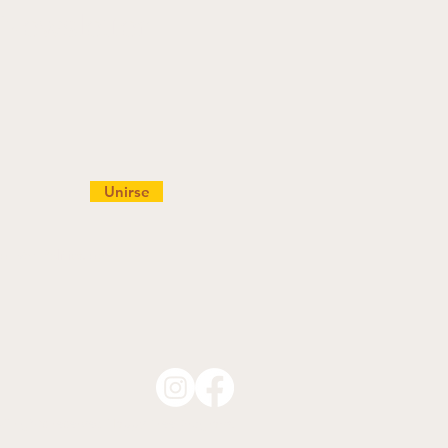
 Newsletter
Unirse
ad.
Ver Política de
All rights reserved Happy Tree Program.