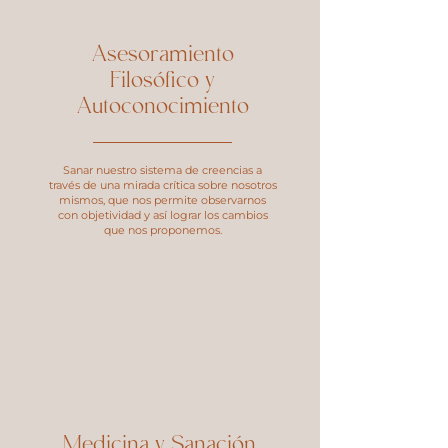
Asesoramiento
Filosófico y
Autoconocimiento
Sanar nuestro sistema de creencias a
través de una mirada crítica sobre nosotros
mismos, que nos permite observarnos
con objetividad y así lograr los cambios
que nos proponemos.
Medicina y Sanación