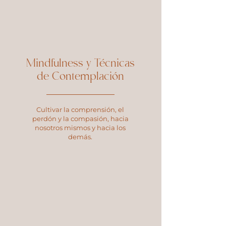
Mindfulness y Técnicas
de Contemplación
Cultivar la comprensión, el
perdón y la compasión, hacia
nosotros mismos y hacia los
demás.