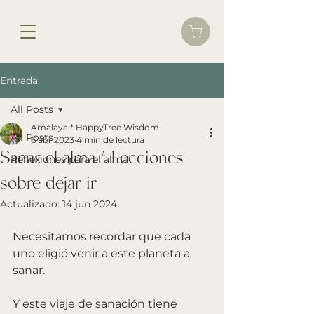
Entrada
All Posts
Amalaya * HappyTree Wisdom
All Posts
6 abr 2023
4 min de lectura
Sanar el alma * Lecciones
Reflexiones para el alma
sobre dejar ir
Actualizado:
14 jun 2024
Necesitamos recordar que cada 
uno eligió venir a este planeta a 
sanar.
Y este viaje de sanación tiene 